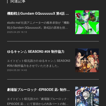
関連記事
機動戦士Gundam GQuuuuuuX 第4話 作画協力
studio maf 社員アニメーターの根本卓弥が『機動
戦士Gundam GQuuuuuuX』第4話の原画を担…
2025.04.29 16:13
ゆるキャン△ SEASON3 #09 制作協力
エイトビット様元請けの ゆるキャン△ SEASON3
#09の制作協力をさせていただきました。
2024.05.30 14:43
劇場版ブルーロック -EPISODE 凪- 制作協力
エイトビット様元請けの「劇場版ブルーロック -
EPISODE 凪-」にて冒頭からのA,Bパートの制…