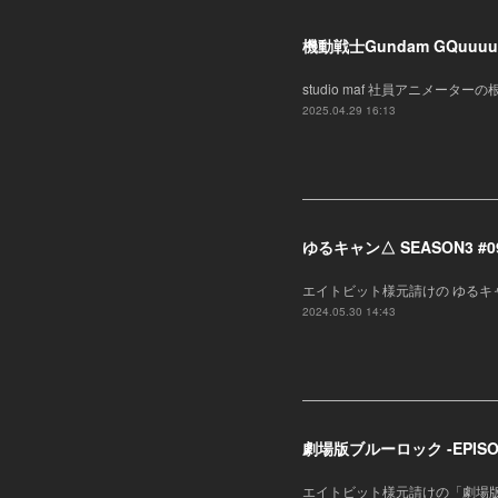
機動戦士Gundam GQuuu
studio maf 社員アニメータ
2025.04.29 16:13
ゆるキャン△ SEASON3 #
エイトビット様元請けの ゆるキャ
2024.05.30 14:43
劇場版ブルーロック -EPISO
エイトビット様元請けの「劇場版ブ