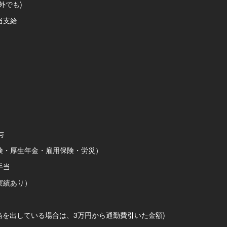
外でも)
当支給
与
・厚生年金・雇用保険・労災）
手当
実績あり）
当を出している場合は、3万円から通勤費引いた金額)