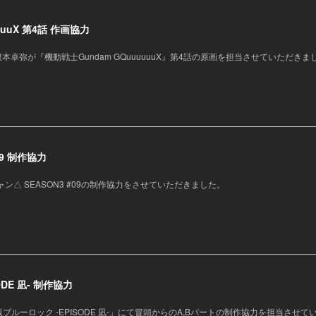
uuuX 第4話 作画協力
ーの根本卓弥が『機動戦士Gundam GQuuuuuuX』第4話の原画を担当させていただきま
09 制作協力
ン△ SEASON3 #09の制作協力をさせていただきました。
DE 凪- 制作協力
ルーロック -EPISODE 凪-」にて冒頭からのA,Bパートの制作協力を担当させて